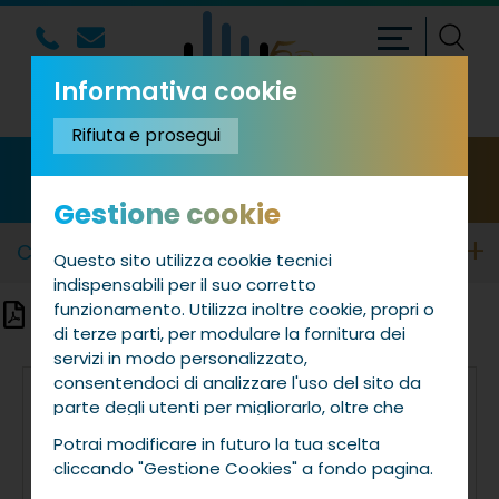
Informativa cookie
Rifiuta e prosegui
CORSI MUSICALI
Gestione cookie
CORSI MUSICALI PRE-ACCADEMICI
Questo sito utilizza cookie tecnici
indispensabili per il suo corretto
funzionamento. Utilizza inoltre cookie, propri o
Offerta Formativa a.a. 2026/2027
di terze parti, per modulare la fornitura dei
servizi in modo personalizzato,
consentendoci di analizzare l'uso del sito da
parte degli utenti per migliorarlo, oltre che
per la profilazione e, in alcuni casi, per inviarti
Potrai modificare in futuro la tua scelta
proposte o messaggi pubblicitari. Puoi
cliccando "Gestione Cookies" a fondo pagina.
accettare tutti i cookie da noi utilizzati, o