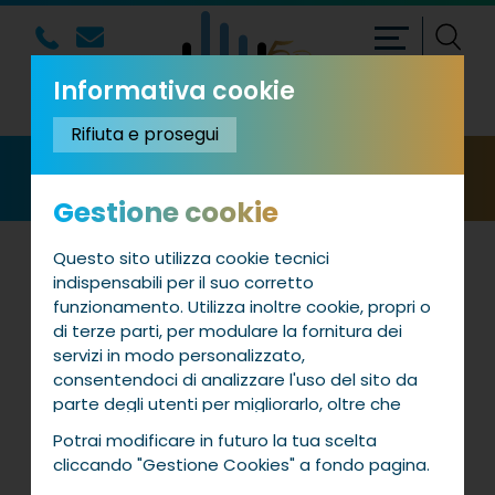
Informativa cookie
Rifiuta e prosegui
DOCENTI
Gestione cookie
Questo sito utilizza cookie tecnici
Prof.ssa Emanuela
indispensabili per il suo corretto
Valmaggi
funzionamento. Utilizza inoltre cookie, propri o
di terze parti, per modulare la fornitura dei
Curriculum vitae
servizi in modo personalizzato,
consentendoci di analizzare l'uso del sito da
CONTATTAMI
parte degli utenti per migliorarlo, oltre che
per la profilazione e, in alcuni casi, per inviarti
Potrai modificare in futuro la tua scelta
proposte o messaggi pubblicitari. Puoi
cliccando "Gestione Cookies" a fondo pagina.
accettare tutti i cookie da noi utilizzati, o