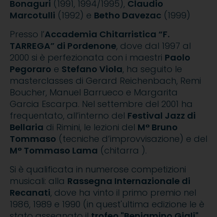
Bonaguri
(1991, 1994/1995),
Claudio
Marcotulli
(1992) e
Betho Davezac
(1999)
Presso l’
Accademia Chitarristica “F.
TARREGA” di Pordenone
, dove dal 1997 al
2000 si è perfezionata con i maestri
Paolo
Pegoraro
e
Stefano Viola
, ha seguito le
masterclasses di Gerard Reichenbach, Remi
Boucher, Manuel Barrueco e Margarita
Garcia Escarpa. Nel settembre del 2001 ha
frequentato, all’interno del
Festival Jazz di
Bellaria
di Rimini, le lezioni del
M° Bruno
Tommaso
(tecniche d’improvvisazione) e del
M° Tommaso Lama
(chitarra ).
Si è qualificata in numerose competizioni
musicali: alla
Rassegna Internazionale di
Recanati
, dove ha vinto il primo premio nel
1986, 1989 e 1990 (in quest'ultima edizione le è
stato assegnato il
trofeo "Beniamino Gigli"