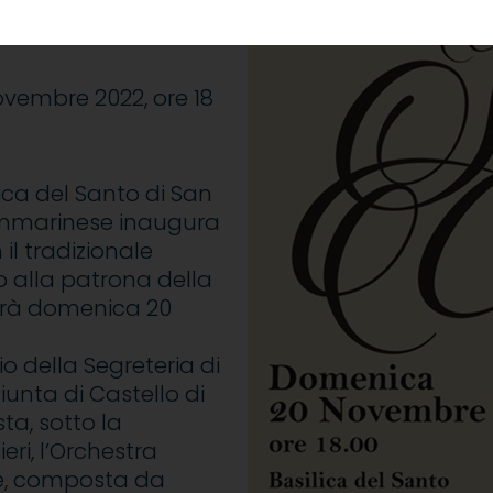
ovembre 2022, ore 18
ica del Santo di San
Sammarinese inaugura
l tradizionale
o alla patrona della
gerà domenica 20
io della Segreteria di
iunta di Castello di
ta, sotto la
eri, l’Orchestra
se, composta da