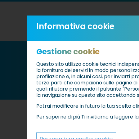
0549 883100
info@ims.sm
Informativa cookie
Gestione cookie
Questo sito utilizza cookie tecnici indispen
la fornitura dei servizi in modo personalizz
profilazione e, in alcuni casi, per inviarti pr
terze parti che compaiono sulle pagine di 
quali rifiutare premendo il pulsante "Perso
la navigazione su questo sito accettando so
Potrai modificare in futuro la tua scelta 
20 novembre 2022
Per saperne di più Ti invitiamo a leggere l
Concerto di Sant
Personalizza scelta cookie