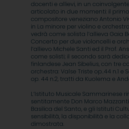
docenti e allievi, in un coinvolg
articolato in due momenti: il prim
compositore veneziano Antonio Viv
in La minore per violino e orchestr
vedrà come solista l’allieva Gaia Be
Concerto per due violoncelli e orc
l’allievo Michele Santi ed il Prof. An
come solisti; il secondo sarà dedi
finlandese Jean Sibelius, con tre c
orchestra: Valse Triste op..44 n.1 e
op. 44 n.2, tratti da Kuolema e And
L’Istituto Musicale Sammarinese ri
sentitamente Don Marco Mazzanti,
Basilica del Santo, e gli Istituti Cult
sensibilità, la disponibilità e la co
dimostrata.