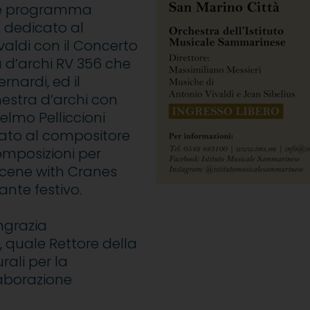
ente programma
o dedicato al
aldi con il Concerto
a d’archi RV 356 che
rnardi, ed il
hestra d’archi con
selmo Pelliccioni
cato al compositore
omposizioni per
 Scene with Cranes
ante festivo.
ngrazia
 quale Rettore della
urali per la
llaborazione