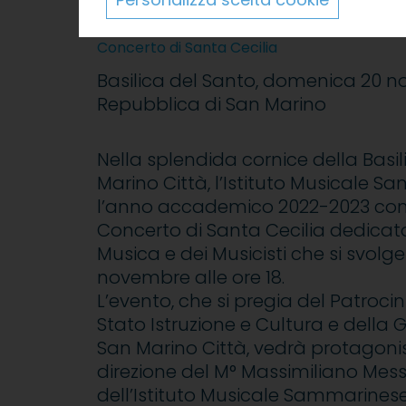
2022
Concerto di Santa Cecilia
Basilica del Santo, domenica 20 n
Repubblica di San Marino
Nella splendida cornice della Basil
Marino Città, l’Istituto Musicale 
l’anno accademico 2022-2023 con i
Concerto di Santa Cecilia dedicat
Musica e dei Musicisti che si svol
novembre alle ore 18.
L’evento, che si pregia del Patrocin
Stato Istruzione e Cultura e della G
San Marino Città, vedrà protagonis
direzione del M° Massimiliano Messi
dell’Istituto Musicale Sammarine