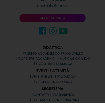
Tel.
0549 883100
Email:
info@ims.sm
AREA RISERVATA
DIDATTICA
TRIENNIO ACCADEMICO PRIMO LIVELLO
CORSI PRE ACCADEMICI
MUSICAGIOCANDO
CORSI LIBERI DI MUSICA
EVENTI E ATTIVITÀ
EVENTI E NEWS
PRODUZIONI
ORCHESTRA SINFONICA
SEGRETERIA
CONTATTI
TRASPARENZA
TRATTAMENTO DATI PERSONALI