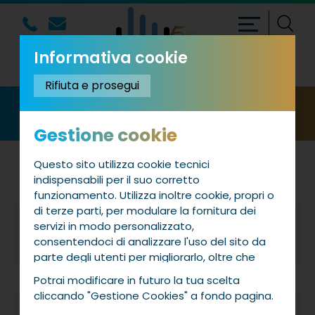
Informativa cookie
Rifiuta e prosegui
SEGRETERIA
Gestione cookie
Saggi
Questo sito utilizza cookie tecnici
indispensabili per il suo corretto
funzionamento. Utilizza inoltre cookie, propri o
di terze parti, per modulare la fornitura dei
servizi in modo personalizzato,
lunedì 19 maggio 2025
Festa della Musica 2025
consentendoci di analizzare l'uso del sito da
parte degli utenti per migliorarlo, oltre che
per la profilazione e, in alcuni casi, per inviarti
Potrai modificare in futuro la tua scelta
proposte o messaggi pubblicitari. Puoi
cliccando "Gestione Cookies" a fondo pagina.
accettare tutti i cookie da noi utilizzati, o